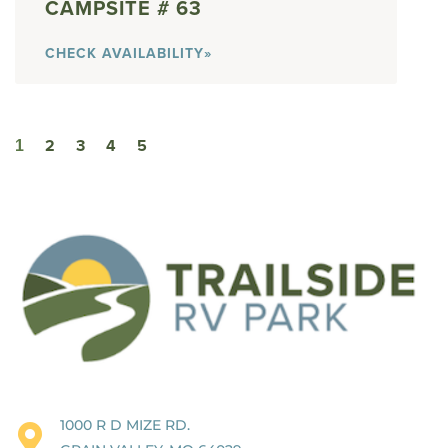
63
CHECK AVAILABILITY»
2
3
4
5
1
1000 R D MIZE RD.