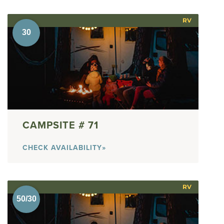
RV
71
CHECK AVAILABILITY»
RV